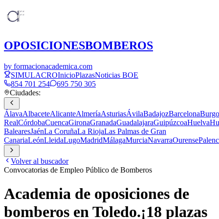
OPOSICIONES
BOMBEROS
by formacionacademica.com
SIMULACRO
Inicio
Plazas
Noticias BOE
854 701 254
695 750 305
Ciudades:
Álava
Albacete
Alicante
Almería
Asturias
Ávila
Badajoz
Barcelona
Burgo
Real
Córdoba
Cuenca
Girona
Granada
Guadalajara
Guipúzcoa
Huelva
Hu
Baleares
Jaén
La Coruña
La Rioja
Las Palmas de Gran
Canaria
León
Lleida
Lugo
Madrid
Málaga
Murcia
Navarra
Ourense
Palenc
Volver al buscador
Convocatorias de Empleo Público de Bomberos
Academia de oposiciones de
bomberos en
Toledo
.
¡
18
plazas