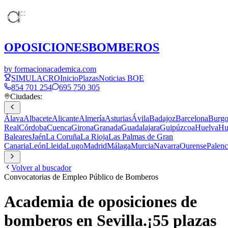
OPOSICIONES
BOMBEROS
by formacionacademica.com
SIMULACRO
Inicio
Plazas
Noticias BOE
854 701 254
695 750 305
Ciudades:
Álava
Albacete
Alicante
Almería
Asturias
Ávila
Badajoz
Barcelona
Burgo
Real
Córdoba
Cuenca
Girona
Granada
Guadalajara
Guipúzcoa
Huelva
Hu
Baleares
Jaén
La Coruña
La Rioja
Las Palmas de Gran
Canaria
León
Lleida
Lugo
Madrid
Málaga
Murcia
Navarra
Ourense
Palenc
Volver al buscador
Convocatorias de Empleo Público de Bomberos
Academia de oposiciones de
bomberos en
Sevilla
.
¡
55
plazas