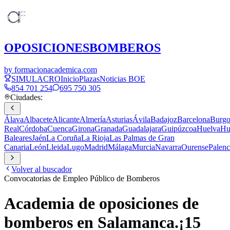
OPOSICIONES
BOMBEROS
by formacionacademica.com
SIMULACRO
Inicio
Plazas
Noticias BOE
854 701 254
695 750 305
Ciudades:
Álava
Albacete
Alicante
Almería
Asturias
Ávila
Badajoz
Barcelona
Burgo
Real
Córdoba
Cuenca
Girona
Granada
Guadalajara
Guipúzcoa
Huelva
Hu
Baleares
Jaén
La Coruña
La Rioja
Las Palmas de Gran
Canaria
León
Lleida
Lugo
Madrid
Málaga
Murcia
Navarra
Ourense
Palenc
Volver al buscador
Convocatorias de Empleo Público de Bomberos
Academia de oposiciones de
bomberos en
Salamanca
.
¡
15