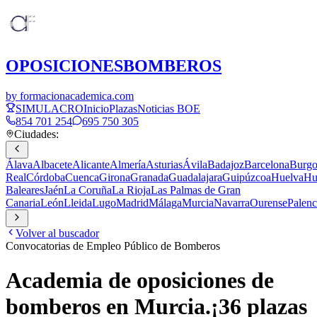
OPOSICIONES
BOMBEROS
by formacionacademica.com
SIMULACRO
Inicio
Plazas
Noticias BOE
854 701 254
695 750 305
Ciudades:
Álava
Albacete
Alicante
Almería
Asturias
Ávila
Badajoz
Barcelona
Burgo
Real
Córdoba
Cuenca
Girona
Granada
Guadalajara
Guipúzcoa
Huelva
Hu
Baleares
Jaén
La Coruña
La Rioja
Las Palmas de Gran
Canaria
León
Lleida
Lugo
Madrid
Málaga
Murcia
Navarra
Ourense
Palenc
Volver al buscador
Convocatorias de Empleo Público de Bomberos
Academia de oposiciones de
bomberos en
Murcia
.
¡
36
plazas