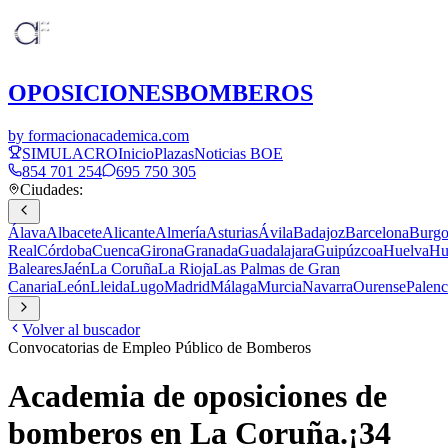
OPOSICIONES
BOMBEROS
by formacionacademica.com
SIMULACRO
Inicio
Plazas
Noticias BOE
854 701 254
695 750 305
Ciudades:
Álava
Albacete
Alicante
Almería
Asturias
Ávila
Badajoz
Barcelona
Burgo
Real
Córdoba
Cuenca
Girona
Granada
Guadalajara
Guipúzcoa
Huelva
Hu
Baleares
Jaén
La Coruña
La Rioja
Las Palmas de Gran
Canaria
León
Lleida
Lugo
Madrid
Málaga
Murcia
Navarra
Ourense
Palenc
Volver al buscador
Convocatorias de Empleo Público de Bomberos
Academia de oposiciones de
bomberos en
La Coruña
.
¡
34