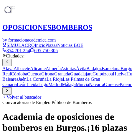
OPOSICIONES
BOMBEROS
by formacionacademica.com
SIMULACRO
Inicio
Plazas
Noticias BOE
854 701 254
695 750 305
Ciudades:
Álava
Albacete
Alicante
Almería
Asturias
Ávila
Badajoz
Barcelona
Burgo
Real
Córdoba
Cuenca
Girona
Granada
Guadalajara
Guipúzcoa
Huelva
Hu
Baleares
Jaén
La Coruña
La Rioja
Las Palmas de Gran
Canaria
León
Lleida
Lugo
Madrid
Málaga
Murcia
Navarra
Ourense
Palenc
Volver al buscador
Convocatorias de Empleo Público de Bomberos
Academia de oposiciones de
bomberos en
Burgos
.
¡
16
plazas