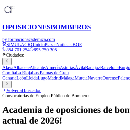
OPOSICIONES
BOMBEROS
by formacionacademica.com
SIMULACRO
Inicio
Plazas
Noticias BOE
854 701 254
695 750 305
Ciudades:
Álava
Albacete
Alicante
Almería
Asturias
Ávila
Badajoz
Barcelona
Burgo
Coruña
La Rioja
Las Palmas de Gran
Canaria
León
Lleida
Lugo
Madrid
Málaga
Murcia
Navarra
Ourense
Palenc
Volver al buscador
Convocatorias de Empleo Público de Bomberos
Academia de oposiciones de
bom
actual de 2026!