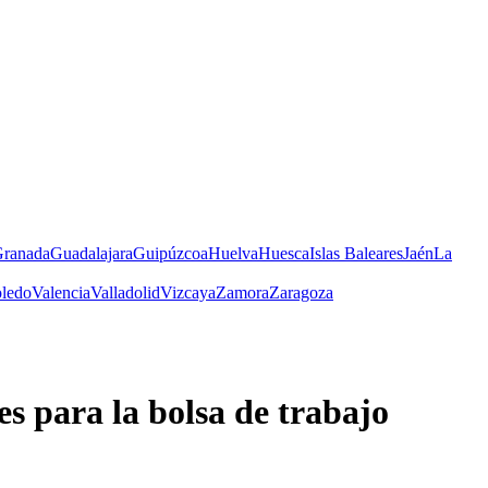
ranada
Guadalajara
Guipúzcoa
Huelva
Huesca
Islas Baleares
Jaén
La
ledo
Valencia
Valladolid
Vizcaya
Zamora
Zaragoza
es para la bolsa de trabajo