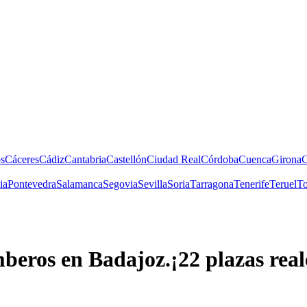
s
Cáceres
Cádiz
Cantabria
Castellón
Ciudad Real
Córdoba
Cuenca
Girona
G
ia
Pontevedra
Salamanca
Segovia
Sevilla
Soria
Tarragona
Tenerife
Teruel
To
beros en
Badajoz
.
¡
22
plazas real