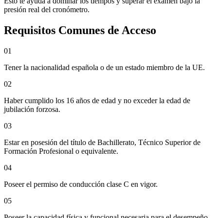
Esto te ayuda a dominar los tiempos y superar el examen bajo la
presión real del cronómetro.
Requisitos Comunes de Acceso
0
1
Tener la nacionalidad española o de un estado miembro de la UE.
0
2
Haber cumplido los 16 años de edad y no exceder la edad de
jubilación forzosa.
0
3
Estar en posesión del título de Bachillerato, Técnico Superior de
Formación Profesional o equivalente.
0
4
Poseer el permiso de conducción clase C en vigor.
0
5
Poseer la capacidad física y funcional necesaria para el desempeño