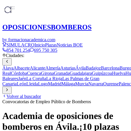
OPOSICIONES
BOMBEROS
by formacionacademica.com
SIMULACRO
Inicio
Plazas
Noticias BOE
854 701 254
695 750 305
Ciudades:
Álava
Albacete
Alicante
Almería
Asturias
Ávila
Badajoz
Barcelona
Burgo
Real
Córdoba
Cuenca
Girona
Granada
Guadalajara
Guipúzcoa
Huelva
Hu
Baleares
Jaén
La Coruña
La Rioja
Las Palmas de Gran
Canaria
León
Lleida
Lugo
Madrid
Málaga
Murcia
Navarra
Ourense
Palenc
Volver al buscador
Convocatorias de Empleo Público de Bomberos
Academia de oposiciones de
bomberos en
Ávila
.
¡
10
plazas