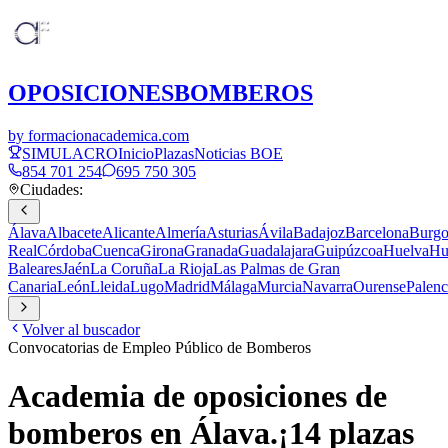
OPOSICIONES
BOMBEROS
by formacionacademica.com
SIMULACRO
Inicio
Plazas
Noticias BOE
854 701 254
695 750 305
Ciudades:
Álava
Albacete
Alicante
Almería
Asturias
Ávila
Badajoz
Barcelona
Burgo
Real
Córdoba
Cuenca
Girona
Granada
Guadalajara
Guipúzcoa
Huelva
Hu
Baleares
Jaén
La Coruña
La Rioja
Las Palmas de Gran
Canaria
León
Lleida
Lugo
Madrid
Málaga
Murcia
Navarra
Ourense
Palenc
Volver al buscador
Convocatorias de Empleo Público de Bomberos
Academia de oposiciones de
bomberos en
Álava
.
¡
14
plazas